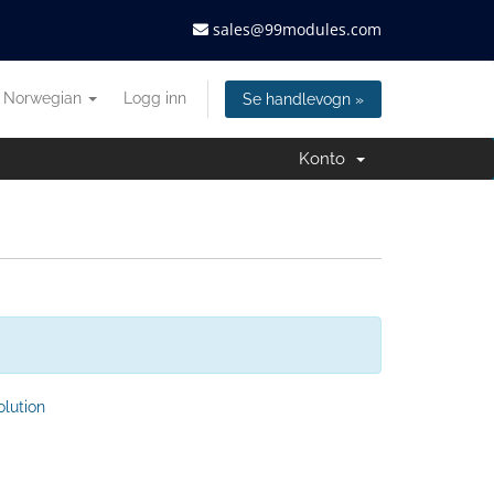
sales@99modules.com
Norwegian
Logg inn
Se handlevogn »
Konto
lution