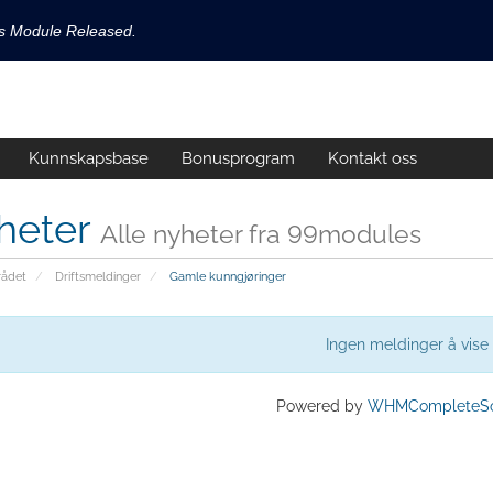
ls Module Released.
available now!
s released.
Kunnskapsbase
Bonusprogram
Kontakt oss
!
heter
Alle nyheter fra 99modules
ådet
Driftsmeldinger
Gamle kunngjøringer
Ingen meldinger å vise
Powered by
WHMCompleteSo