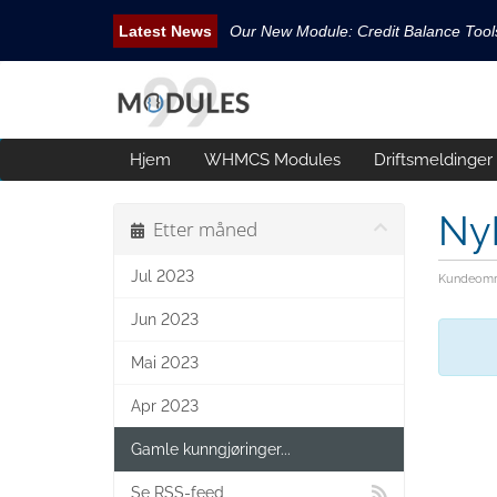
Our New Module: Credit Balance Too
New WHMCS module Security Pack is 
New WHMCS Geo Tools is released.
New WHMCS module Avatar Manager i
Hjem
WHMCS Modules
Driftsmeldinger
Email Tracking WHMCS Now Available
Ny
Etter måned
Jul 2023
Kundeomr
Jun 2023
Mai 2023
Apr 2023
Gamle kunngjøringer...
Se RSS-feed