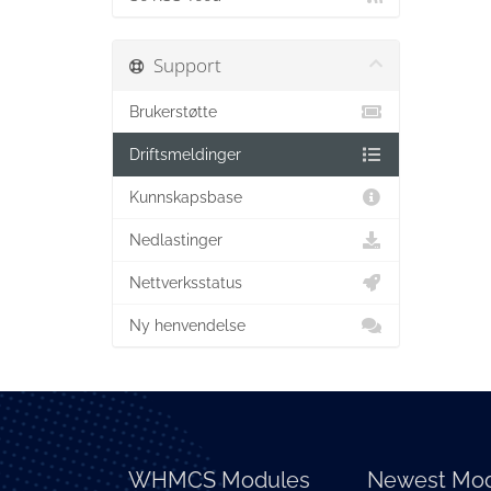
Support
Brukerstøtte
Driftsmeldinger
Kunnskapsbase
Nedlastinger
Nettverksstatus
Ny henvendelse
WHMCS Modules
Newest Mod