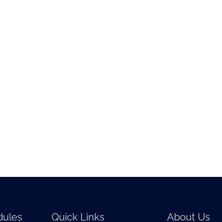
ules
Quick Links
About Us