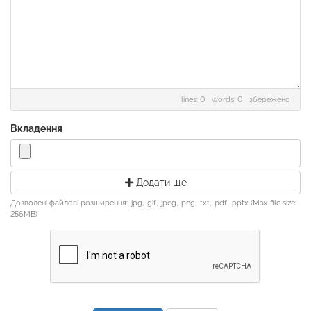
lines: 0 words: 0
збережено
Вкладення
Додати ще
Дозволені файлові розширення: .jpg, .gif, .jpeg, .png, .txt, .pdf, .pptx (Max file size:
256MB)