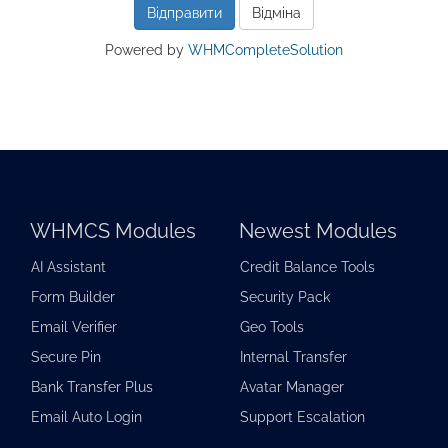
Відміна
Powered by
WHMCompleteSolution
WHMCS Modules
Newest Modules
AI Assistant
Credit Balance Tools
Form Builder
Security Pack
Email Verifier
Geo Tools
Secure Pin
Internal Transfer
Bank Transfer Plus
Avatar Manager
Email Auto Login
Support Escalation