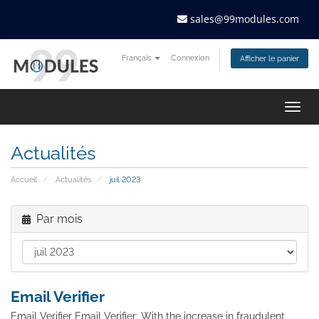
sales@99modules.com
Français
Connexion
Afficher le panier
Togg
navig
Actualités
Accueil
Actualités
juil 2023
Par mois
Email Verifier
Email Verifier Email Verifier: With the increase in fraudulent